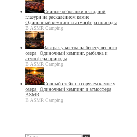
Свиные рёбрышки в ягодной
глазури на раскалённом камне |
Одиночный кемпинг и атмосфера природы
В ASMR Camping
Завтрак у костра на берегу лесного
озера | Одиночный кемпинг, рыбалка и
атмосфера природы
В ASMR Camping
Сочный стейк на горячем камне у
озера | Одиночный кемпинг и атмосфера
ASMR
В ASMR Camping