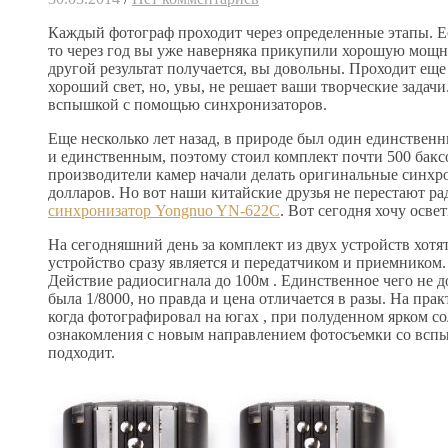
Каждый фотограф проходит через определенные этапы. Е
то через год вы уже наверняка прикупили хорошую мощн
другой результат получается, вы довольны. Проходит еще
хороший свет, но, увы, не решает ваши творческие задач
вспышкой с помощью синхронизаторов.
Еще несколько лет назад, в природе был один единствен
и единственным, поэтому стоил комплект почти 500 бакс
производители камер начали делать оригинальные синхро
долларов. Но вот наши китайские друзья не перестают ра
синхронизатор Yongnuo YN-622C
. Вот сегодня хочу осв
На сегодняшний день за комплект из двух устройств хотят 
устройство сразу является и передатчиком и приемником.
Действие радиосигнала до 100м . Единственное чего не до
была 1/8000, но правда и цена отличается в разы. На прак
когда фотографировал на югах , при полуденном ярком со
ознакомления с новым направлением фотосъемки со вспы
подходит.