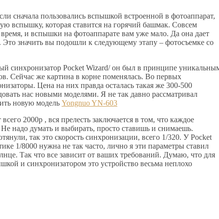
сли сначала пользовались вспышкой встроенной в фотоаппарат,
ую вспышку, которая ставится на горячий башмак. Совсем
 время, и вспышки на фотоаппарате вам уже мало. Да она дает
и. Это значить вы подошли к следующему этапу – фотосъемке со
ный синхронизатор Pocket Wizard/ он был в принципе уникальны
ов. Сейчас же картина в корне поменялась. Во первых
низаторы. Цена на них правда осталась такая же 300-500
довать нас новыми моделями. Я не так давно рассматривал
етить новую модель
Yongnuo YN-603
всего 2000р , вся прелесть заключается в том, что каждое
 Не надо думать и выбирать, просто ставишь и снимаешь.
тянули, так это скорость синхронизации, всего 1/320. У Pocket
тике 1/8000 нужна не так часто, лично я эти параметры ставил
лнце. Так что все зависит от ваших требований. Думаю, что для
шкой и синхронизатором это устройство весьма неплохо