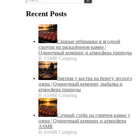
Recent Posts
Свиные рёбрышки в ягодной
глазури на раскалённом камне |
Одиночный кемпинг и атмосфера природы
В ASMR Camping
Завтрак у костра на берегу лесного
озера | Одиночный кемпинг, рыбалка и
атмосфера природы
В ASMR Camping
Сочный стейк на горячем камне у
озера | Одиночный кемпинг и атмосфера
ASMR
В ASMR Camping