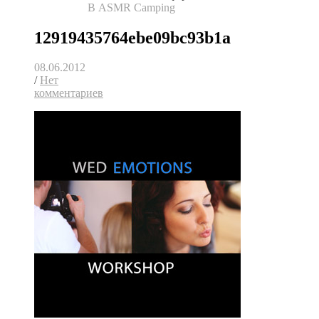
В ASMR Camping
12919435764ebe09bc93b1a
08.06.2012
/
Нет
комментариев