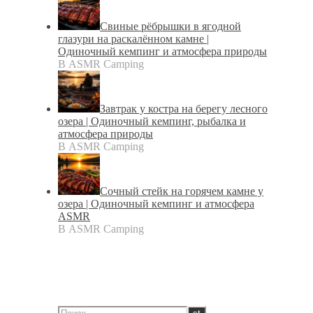
Свиные рёбрышки в ягодной
глазури на раскалённом камне |
Одиночный кемпинг и атмосфера природы
В ASMR Camping
Завтрак у костра на берегу лесного
озера | Одиночный кемпинг, рыбалка и
атмосфера природы
В ASMR Camping
Сочный стейк на горячем камне у
озера | Одиночный кемпинг и атмосфера
ASMR
В ASMR Camping