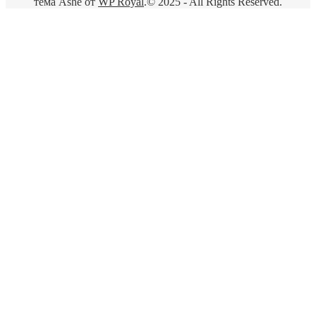
тема Ashe от
WP Royal
.
© 2025 - All Rights Reserved.