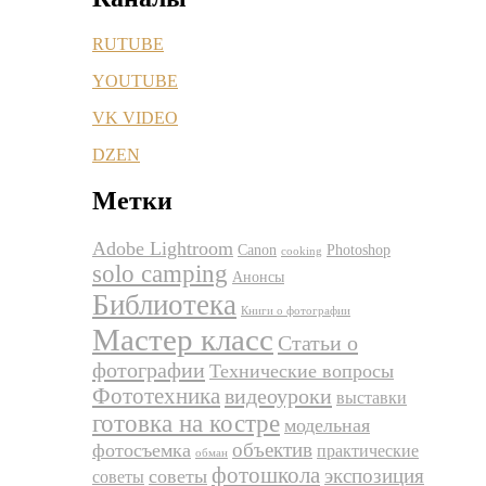
RUTUBE
YOUTUBE
VK VIDEO
DZEN
Метки
Adobe Lightroom
Canon
Photoshop
cooking
solo camping
Анонсы
Библиотека
Книги о фотографии
Мастер класс
Статьи о
фотографии
Технические вопросы
Фототехника
видеоуроки
выставки
готовка на костре
модельная
объектив
фотосъемка
практические
обман
фотошкола
экспозиция
советы
советы