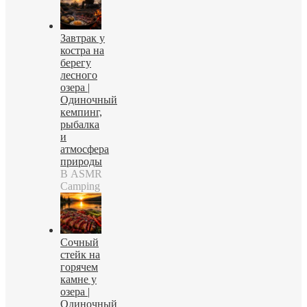
Завтрак у
костра на
берегу
лесного
озера |
Одиночный
кемпинг,
рыбалка
и
атмосфера
природы
В ASMR
Camping
Сочный
стейк на
горячем
камне у
озера |
Одиночный