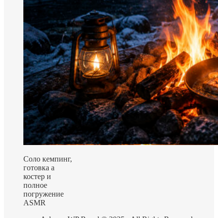
Соло кемпинг,
готовка а
костер и
полное
погружение
ASMR