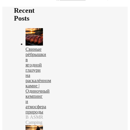
Recent
Posts
Свиные
рёбрышки
в
ягодной
глазури
на
раскалённом
камне |
Одиночный
кемпинг
и
атмосфера
природы
В ASMR
Camping