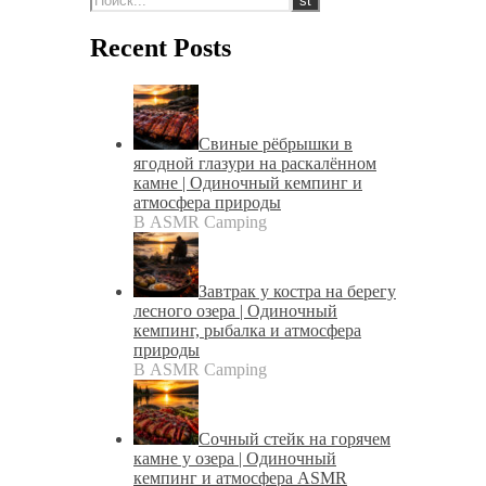
Recent Posts
Свиные рёбрышки в
ягодной глазури на раскалённом
камне | Одиночный кемпинг и
атмосфера природы
В ASMR Camping
Завтрак у костра на берегу
лесного озера | Одиночный
кемпинг, рыбалка и атмосфера
природы
В ASMR Camping
Сочный стейк на горячем
камне у озера | Одиночный
кемпинг и атмосфера ASMR