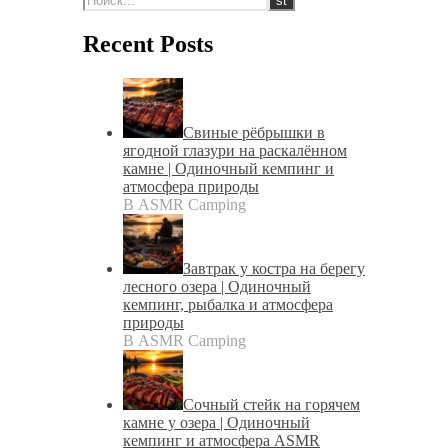
Recent Posts
Свиные рёбрышки в
ягодной глазури на раскалённом
камне | Одиночный кемпинг и
атмосфера природы
В ASMR Camping
Завтрак у костра на берегу
лесного озера | Одиночный
кемпинг, рыбалка и атмосфера
природы
В ASMR Camping
Сочный стейк на горячем
камне у озера | Одиночный
кемпинг и атмосфера ASMR