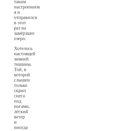
таким
настроением
я и
отправился
в этот
раз на
замёрзшее
озеро.
Хотелось
настоящей
зимней
тишины.
Той, в
которой
слышен
только
скрип
снега
под
ногами,
лёгкий
ветер
и
иногда