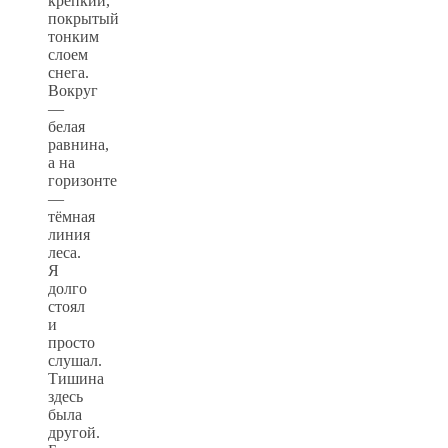
крепкий,
покрытый
тонким
слоем
снега.
Вокруг
—
белая
равнина,
а на
горизонте
—
тёмная
линия
леса.
Я
долго
стоял
и
просто
слушал.
Тишина
здесь
была
другой.