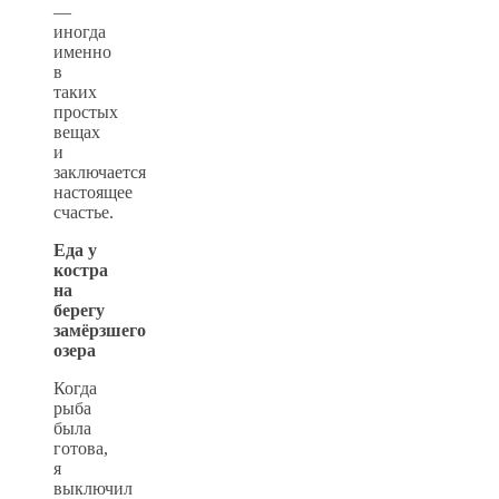
—
иногда
именно
в
таких
простых
вещах
и
заключается
настоящее
счастье.
Еда у
костра
на
берегу
замёрзшего
озера
Когда
рыба
была
готова,
я
выключил