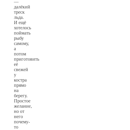
—
далёкий
треск
льда.
И ещё
хотелось
поймать
рыбу
самому,
а
потом
приготовить
её
свежей
у
костра
прямо
на
берегу.
Простое
желание,
но от
него
почему-
то