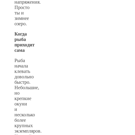
напряжения.
Просто
ты и
зимнее
озеро.
Когда
рыба
приходит
сама
Рыба
начала
клевать
довольно
быстро.
Небольшие,
но
крепкие
окуни
и
несколько
более
крупных
экземпляров.