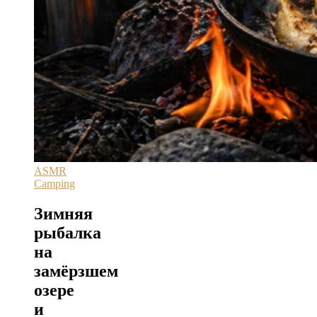
ASMR
Camping
Зимняя
рыбалка
на
замёрзшем
озере
и