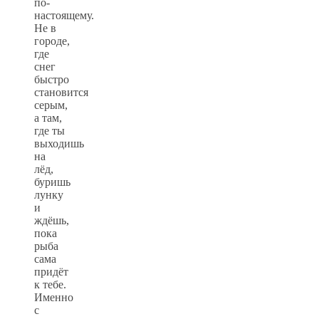
по-
настоящему.
Не в
городе,
где
снег
быстро
становится
серым,
а там,
где ты
выходишь
на
лёд,
буришь
лунку
и
ждёшь,
пока
рыба
сама
придёт
к тебе.
Именно
с