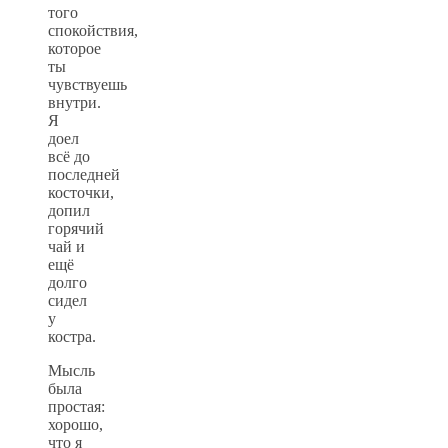
того
спокойствия,
которое
ты
чувствуешь
внутри.
Я
доел
всё до
последней
косточки,
допил
горячий
чай и
ещё
долго
сидел
у
костра.
Мысль
была
простая:
хорошо,
что я