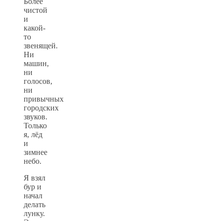
Более
чистой
и
какой-
то
звенящей.
Ни
машин,
ни
голосов,
ни
привычных
городских
звуков.
Только
я, лёд
и
зимнее
небо.
Я взял
бур и
начал
делать
лунку.