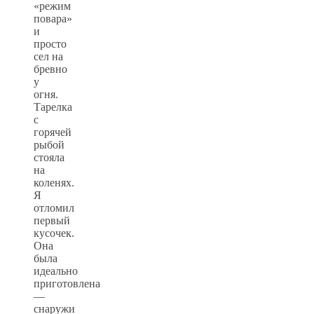
«режим
повара»
и
просто
сел на
бревно
у
огня.
Тарелка
с
горячей
рыбой
стояла
на
коленях.
Я
отломил
первый
кусочек.
Она
была
идеально
приготовлена
—
снаружи