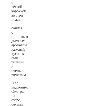
с
лёгкой
корочкой,
внутри
нежная
и
сочная,
с
приятным
дымным
ароматом.
Каждый
кусочек
был
тёплым
и
очень
вкусным.
Я ел
медленно.
Смотрел
на
озеро,
слушал