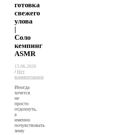
готовка
свежего
улова
|
Соло
кемпинг
ASMR
15.06.2026
/
Нет
комментариев
Иногда
хочется
не
просто
отдохнуть,
а
именно
почувствовать
зиму