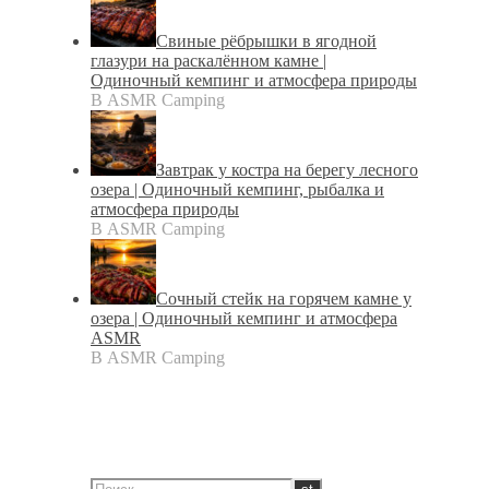
Свиные рёбрышки в ягодной
глазури на раскалённом камне |
Одиночный кемпинг и атмосфера природы
В ASMR Camping
Завтрак у костра на берегу лесного
озера | Одиночный кемпинг, рыбалка и
атмосфера природы
В ASMR Camping
Сочный стейк на горячем камне у
озера | Одиночный кемпинг и атмосфера
ASMR
В ASMR Camping