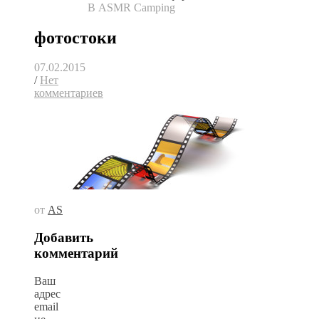
В ASMR Camping
фотостоки
07.02.2015
/
Нет
комментариев
от
AS
Добавить
комментарий
Ваш
адрес
email