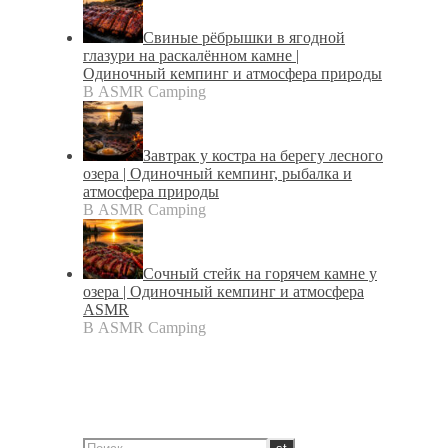
Свиные рёбрышки в ягодной
глазури на раскалённом камне |
Одиночный кемпинг и атмосфера природы
В ASMR Camping
Завтрак у костра на берегу лесного
озера | Одиночный кемпинг, рыбалка и
атмосфера природы
В ASMR Camping
Сочный стейк на горячем камне у
озера | Одиночный кемпинг и атмосфера
ASMR
В ASMR Camping