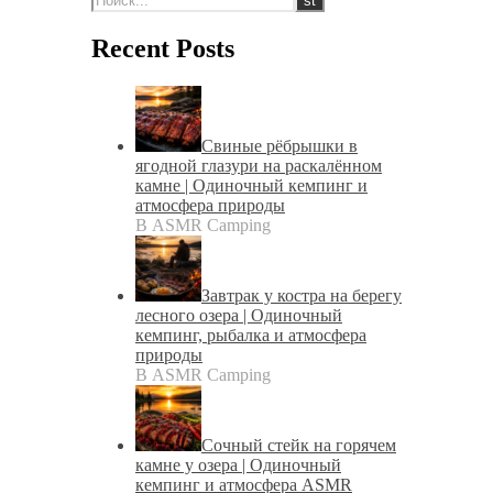
Recent Posts
Свиные рёбрышки в
ягодной глазури на раскалённом
камне | Одиночный кемпинг и
атмосфера природы
В ASMR Camping
Завтрак у костра на берегу
лесного озера | Одиночный
кемпинг, рыбалка и атмосфера
природы
В ASMR Camping
Сочный стейк на горячем
камне у озера | Одиночный
кемпинг и атмосфера ASMR