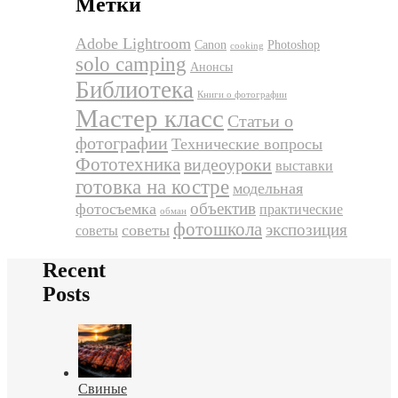
Метки
Adobe Lightroom
Canon
Photoshop
cooking
solo camping
Анонсы
Библиотека
Книги о фотографии
Мастер класс
Статьи о
фотографии
Технические вопросы
Фототехника
видеоуроки
выставки
готовка на костре
модельная
объектив
фотосъемка
практические
обман
фотошкола
экспозиция
советы
советы
Recent
Posts
Свиные