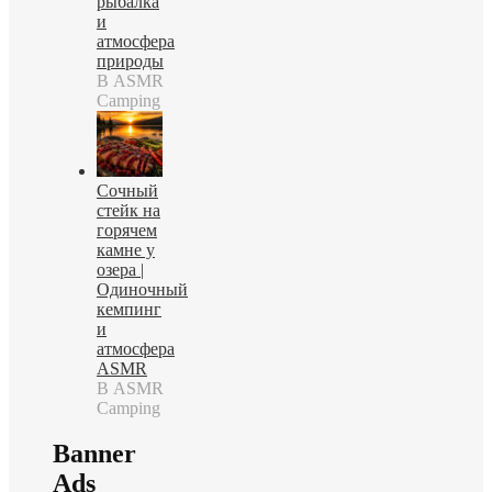
рыбалка
и
атмосфера
природы
В ASMR
Camping
Сочный
стейк на
горячем
камне у
озера |
Одиночный
кемпинг
и
атмосфера
ASMR
В ASMR
Camping
Banner
Ads