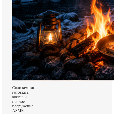
Соло кемпинг,
готовка а
костер и
полное
погружение
ASMR