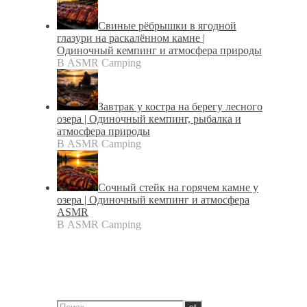
Свиные рёбрышки в ягодной
глазури на раскалённом камне |
Одиночный кемпинг и атмосфера природы
В ASMR Camping
Завтрак у костра на берегу лесного
озера | Одиночный кемпинг, рыбалка и
атмосфера природы
В ASMR Camping
Сочный стейк на горячем камне у
озера | Одиночный кемпинг и атмосфера
ASMR
В ASMR Camping