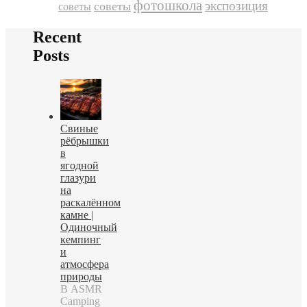
фотошкола
экспозиция
советы
советы
Recent
Posts
Свиные
рёбрышки
в
ягодной
глазури
на
раскалённом
камне |
Одиночный
кемпинг
и
атмосфера
природы
В ASMR
Camping