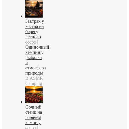
Завтрак у
костра на
берегу
лесного
озера |
Одиночный
кемпинг,
рыбалка
и
атмосфера
природы
В ASMR
Camping
Сочный
стейк на
горячем
камне у
озера |