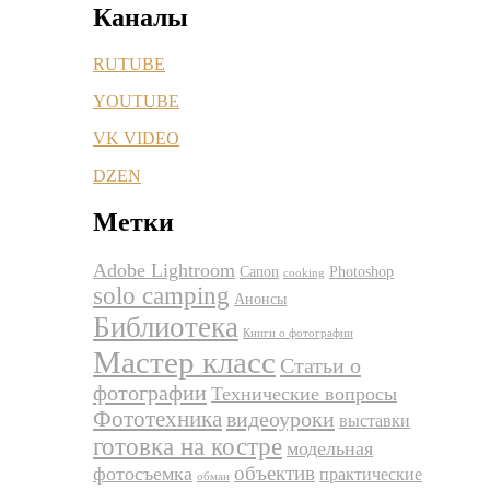
Каналы
RUTUBE
YOUTUBE
VK VIDEO
DZEN
Метки
Adobe Lightroom
Canon
Photoshop
cooking
solo camping
Анонсы
Библиотека
Книги о фотографии
Мастер класс
Статьи о
фотографии
Технические вопросы
Фототехника
видеоуроки
выставки
готовка на костре
модельная
объектив
фотосъемка
практические
обман