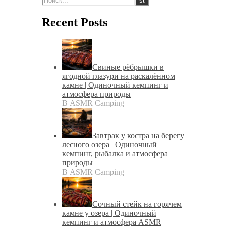
Recent Posts
Свиные рёбрышки в
ягодной глазури на раскалённом
камне | Одиночный кемпинг и
атмосфера природы
В ASMR Camping
Завтрак у костра на берегу
лесного озера | Одиночный
кемпинг, рыбалка и атмосфера
природы
В ASMR Camping
Сочный стейк на горячем
камне у озера | Одиночный
кемпинг и атмосфера ASMR