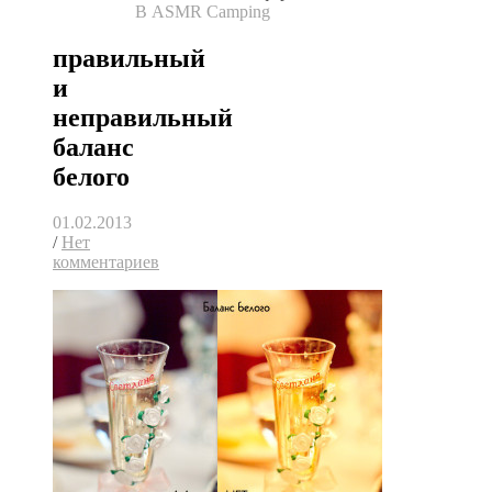
В ASMR Camping
правильный
и
неправильный
баланс
белого
01.02.2013
/
Нет
комментариев