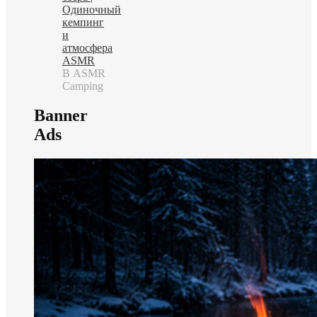
Одиночный
кемпинг
и
атмосфера
ASMR
В ASMR
Camping
Banner
Ads