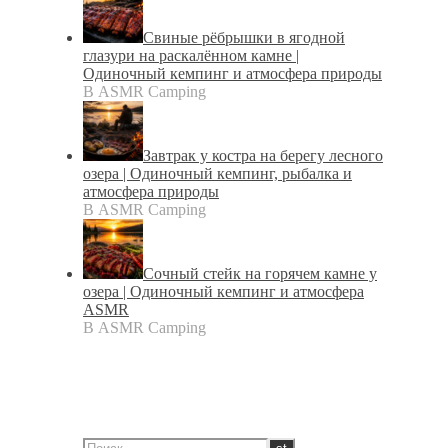
Свиные рёбрышки в ягодной
глазури на раскалённом камне |
Одиночный кемпинг и атмосфера природы
В ASMR Camping
Завтрак у костра на берегу лесного
озера | Одиночный кемпинг, рыбалка и
атмосфера природы
В ASMR Camping
Сочный стейк на горячем камне у
озера | Одиночный кемпинг и атмосфера
ASMR
В ASMR Camping