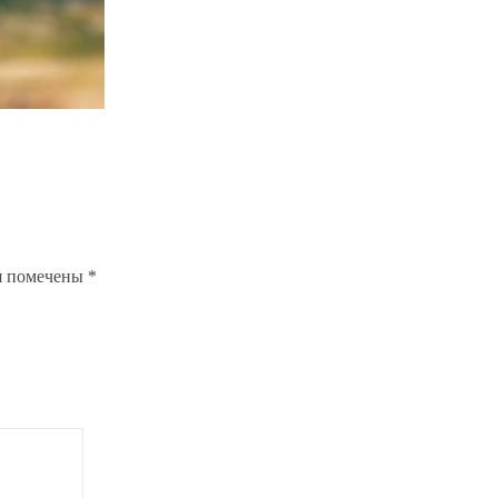
я помечены
*