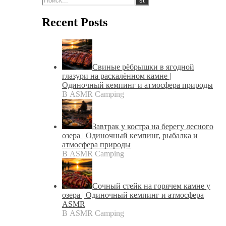
Recent Posts
Свиные рёбрышки в ягодной
глазури на раскалённом камне |
Одиночный кемпинг и атмосфера природы
В ASMR Camping
Завтрак у костра на берегу лесного
озера | Одиночный кемпинг, рыбалка и
атмосфера природы
В ASMR Camping
Сочный стейк на горячем камне у
озера | Одиночный кемпинг и атмосфера
ASMR
В ASMR Camping