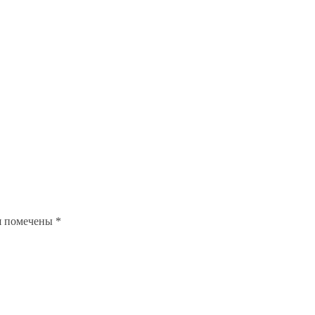
я помечены
*