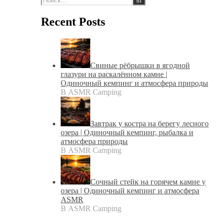
Recent Posts
Свиные рёбрышки в ягодной
глазури на раскалённом камне |
Одиночный кемпинг и атмосфера природы
В ASMR Camping
Завтрак у костра на берегу лесного
озера | Одиночный кемпинг, рыбалка и
атмосфера природы
В ASMR Camping
Сочный стейк на горячем камне у
озера | Одиночный кемпинг и атмосфера
ASMR
В ASMR Camping