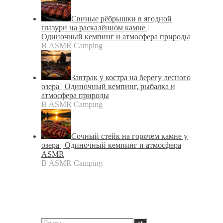
Свиные рёбрышки в ягодной
глазури на раскалённом камне |
Одиночный кемпинг и атмосфера природы
В ASMR Camping
Завтрак у костра на берегу лесного
озера | Одиночный кемпинг, рыбалка и
атмосфера природы
В ASMR Camping
Сочный стейк на горячем камне у
озера | Одиночный кемпинг и атмосфера
ASMR
В ASMR Camping