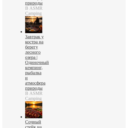
природы
В ASMR
Camping
Завтрак у
костра на
берегу
лесного
озера |
Одиночный
кемпинг,
рыбалка
и
атмосфера
природы
В ASMR
Camping
Сочный
стейк на