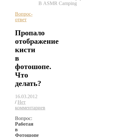
В ASMR Camping
Вопрос-
ответ
Пропало
отображение
кисти
в
фотошопе.
Что
делать?
16.03.2012
/
Нет
комментариев
Вопрос:
Работая
в
Фотошопе