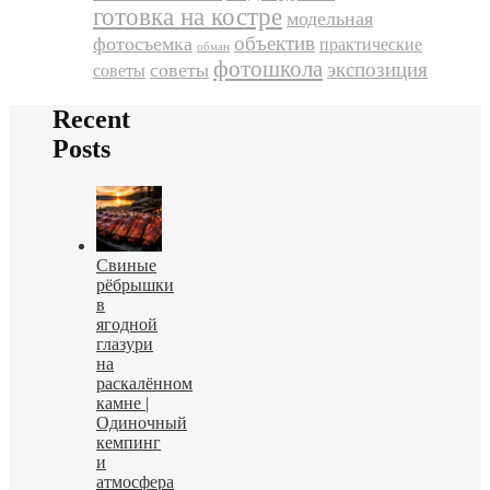
готовка на костре
модельная
объектив
фотосъемка
практические
обман
фотошкола
экспозиция
советы
советы
Recent
Posts
Свиные
рёбрышки
в
ягодной
глазури
на
раскалённом
камне |
Одиночный
кемпинг
и
атмосфера