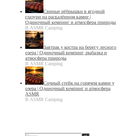
Свиные рёбрышки в ягодной
глазури на раскалённом камне |
Одиночный кемпинг и атмосфера природы
В ASMR Camping
Завтрак у костра на берегу лесного
озера | Одиночный кемпинг, рыбалка и
атмосфера природы
В ASMR Camping
Сочный стейк на горячем камне у
озера | Одиночный кемпинг и атмосфера
ASMR
В ASMR Camping