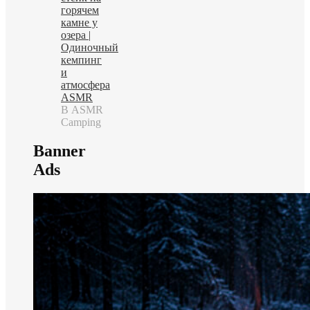
горячем
камне у
озера |
Одиночный
кемпинг
и
атмосфера
ASMR
В ASMR
Camping
Banner
Ads