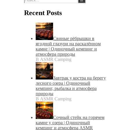
Recent Posts
Свиные рёбрышки в
ягодной глазури на раскалённом
камне | Одиночный кемпинг и
атмосфера природы
В ASMR Camping
Завтрак у костра на берегу
лесного озера | Одиночный
кемпинг, рыбалка и атмосфера
природы
В ASMR Camping
Сочный стейк на горячем
камне у озера | Одиночный
кемпинг и атмосфера ASMR