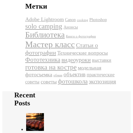
Метки
Adobe Lightroom
Canon
Photoshop
cooking
solo camping
Анонсы
Библиотека
Книги о фотографии
Мастер класс
Статьи о
фотографии
Технические вопросы
Фототехника
видеоуроки
выставки
готовка на костре
модельная
объектив
фотосъемка
практические
обман
фотошкола
экспозиция
советы
советы
Recent
Posts