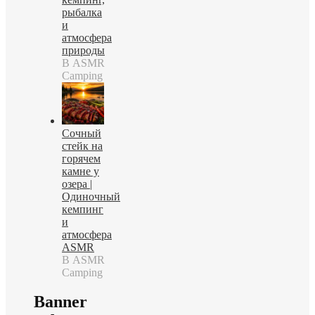
рыбалка
и
атмосфера
природы
В ASMR
Camping
Сочный
стейк на
горячем
камне у
озера |
Одиночный
кемпинг
и
атмосфера
ASMR
В ASMR
Camping
Banner