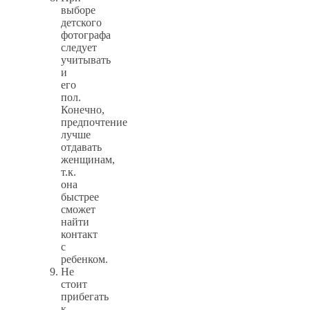
выборе
детского
фотографа
следует
учитывать
и
его
пол.
Конечно,
предпочтение
лучше
отдавать
женщинам,
т.к.
она
быстрее
сможет
найти
контакт
с
ребенком.
Не
стоит
прибегать
к