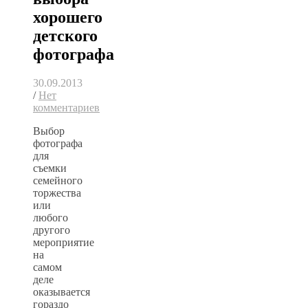
хорошего
детского
фотографа
30.09.2013
/
Нет
комментариев
Выбор
фотографа
для
съемки
семейного
торжества
или
любого
другого
мероприятие
на
самом
деле
оказывается
гораздо