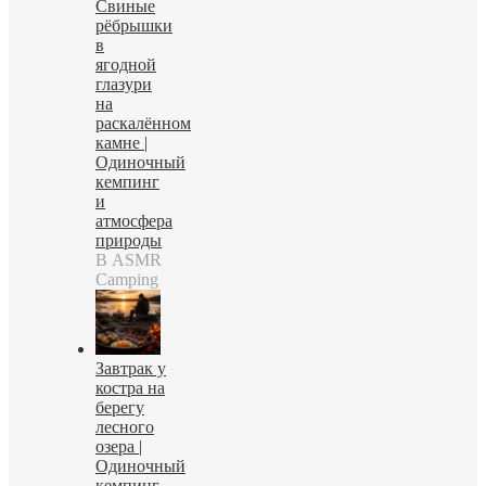
Свиные
рёбрышки
в
ягодной
глазури
на
раскалённом
камне |
Одиночный
кемпинг
и
атмосфера
природы
В ASMR
Camping
Завтрак у
костра на
берегу
лесного
озера |
Одиночный
кемпинг,