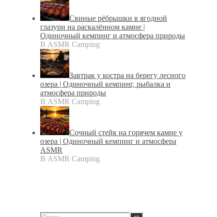
Свиные рёбрышки в ягодной
глазури на раскалённом камне |
Одиночный кемпинг и атмосфера природы
В ASMR Camping
Завтрак у костра на берегу лесного
озера | Одиночный кемпинг, рыбалка и
атмосфера природы
В ASMR Camping
Сочный стейк на горячем камне у
озера | Одиночный кемпинг и атмосфера
ASMR
В ASMR Camping