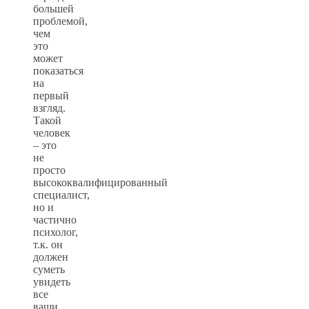
большей
проблемой,
чем
это
может
показаться
на
первый
взгляд.
Такой
человек
– это
не
просто
высококвалифицированный
специалист,
но и
частично
психолог,
т.к. он
должен
суметь
увидеть
все
ваши