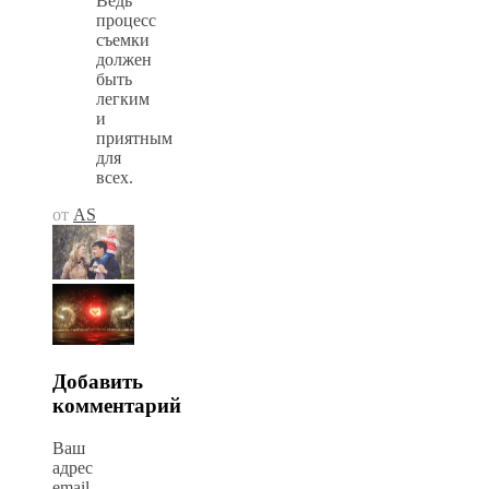
Ведь
процесс
съемки
должен
быть
легким
и
приятным
для
всех.
от
AS
Добавить
комментарий
Ваш
адрес
email