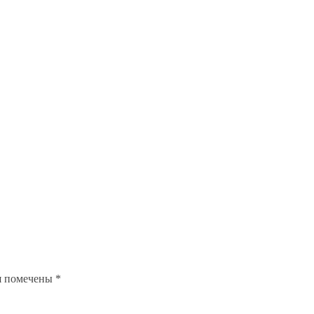
я помечены
*