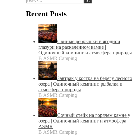
Recent Posts
Свиные рёбрышки в ягодной
глазури на раскалённом камне |
Одиночный кемпинг и атмосфера природы
В ASMR Camping
Завтрак у костра на берегу лесного
озера | Одиночный кемпинг, рыбалка и
атмосфера природы
В ASMR Camping
Сочный стейк на горячем камне у
озера | Одиночный кемпинг и атмосфера
ASMR
В ASMR Camping