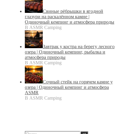
Свиные рёбрышки в ягодной
глазури на раскалённом камне |
Одиночный кемпинг и атмосфера природы
В ASMR Camping
Завтрак у костра на берегу лесного
озера | Одиночный кемпинг, рыбалка и
атмосфера природы
В ASMR Camping
Сочный стейк на горячем камне у
озера | Одиночный кемпинг и атмосфера
ASMR
В ASMR Camping