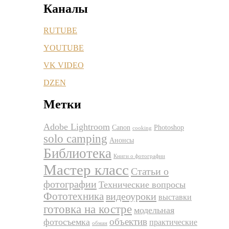
Каналы
RUTUBE
YOUTUBE
VK VIDEO
DZEN
Метки
Adobe Lightroom
Canon
Photoshop
cooking
solo camping
Анонсы
Библиотека
Книги о фотографии
Мастер класс
Статьи о
фотографии
Технические вопросы
Фототехника
видеоуроки
выставки
готовка на костре
модельная
объектив
фотосъемка
практические
обман