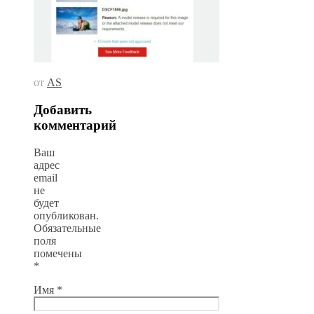
от
AS
Добавить
комментарий
Ваш
адрес
email
не
будет
опубликован.
Обязательные
поля
помечены
*
Имя
*