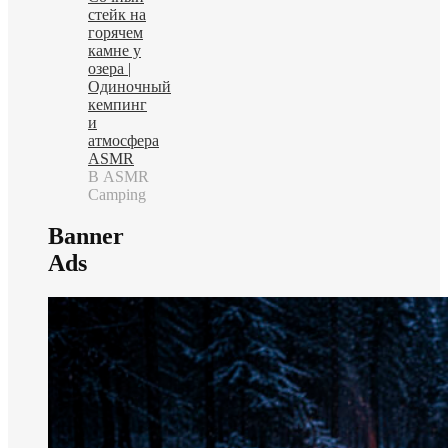
стейк на
горячем
камне у
озера |
Одиночный
кемпинг
и
атмосфера
ASMR
В ASMR
Camping
Banner
Ads