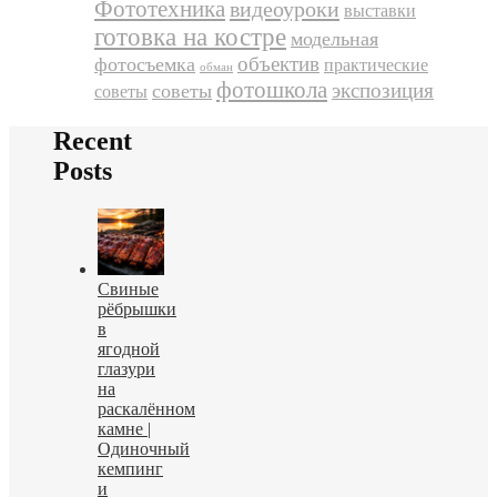
Фототехника
видеоуроки
выставки
готовка на костре
модельная
объектив
фотосъемка
практические
обман
фотошкола
экспозиция
советы
советы
Recent
Posts
Свиные
рёбрышки
в
ягодной
глазури
на
раскалённом
камне |
Одиночный
кемпинг
и