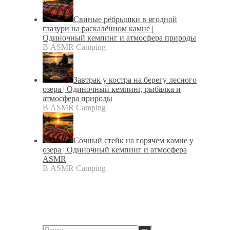
Свиные рёбрышки в ягодной
глазури на раскалённом камне |
Одиночный кемпинг и атмосфера природы
В ASMR Camping
Завтрак у костра на берегу лесного
озера | Одиночный кемпинг, рыбалка и
атмосфера природы
В ASMR Camping
Сочный стейк на горячем камне у
озера | Одиночный кемпинг и атмосфера
ASMR
В ASMR Camping