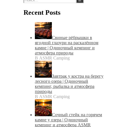
Recent Posts
Свиные рёбрышки в
ягодной глазури на раскалённом
камне | Одиночный кемпинг и
атмосфера природы
В ASMR Camping
Завтрак у костра на берегу
лесного озера | Одиночный
кемпинг, рыбалка и атмосфера
природы
В ASMR Camping
Сочный стейк на горячем
камне у озера | Одиночный
кемпинг и атмосфера ASMR