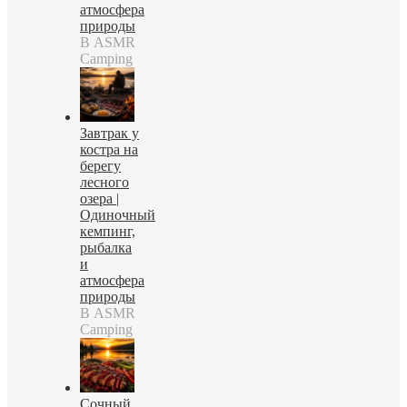
атмосфера
природы
В ASMR
Camping
Завтрак у
костра на
берегу
лесного
озера |
Одиночный
кемпинг,
рыбалка
и
атмосфера
природы
В ASMR
Camping
Сочный