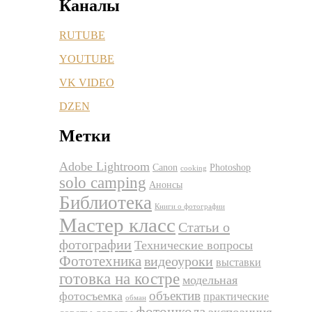
Каналы
RUTUBE
YOUTUBE
VK VIDEO
DZEN
Метки
Adobe Lightroom
Canon
Photoshop
cooking
solo camping
Анонсы
Библиотека
Книги о фотографии
Мастер класс
Статьи о
фотографии
Технические вопросы
Фототехника
видеоуроки
выставки
готовка на костре
модельная
объектив
фотосъемка
практические
обман
фотошкола