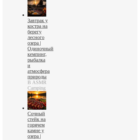
Завтрак у
костра на
берегу
лесного
озера |
Одиночный
кемпинг,
рыбалка
и
атмосфера
природы
В ASMR
Camping
Сочный
стейк на
горячем
камне у
озера |