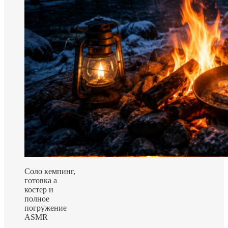
Соло кемпинг,
готовка а
костер и
полное
погружение
ASMR