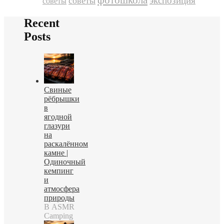
экспозиция
советы
советы
Recent
Posts
Свиные
рёбрышки
в
ягодной
глазури
на
раскалённом
камне |
Одиночный
кемпинг
и
атмосфера
природы
В ASMR
Camping