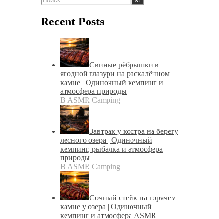
Recent Posts
Свиные рёбрышки в
ягодной глазури на раскалённом
камне | Одиночный кемпинг и
атмосфера природы
В ASMR Camping
Завтрак у костра на берегу
лесного озера | Одиночный
кемпинг, рыбалка и атмосфера
природы
В ASMR Camping
Сочный стейк на горячем
камне у озера | Одиночный
кемпинг и атмосфера ASMR