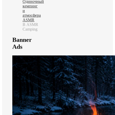
Одиночный
кемпинг
и
атмосфера
ASMR
В ASMR
Camping
Banner
Ads