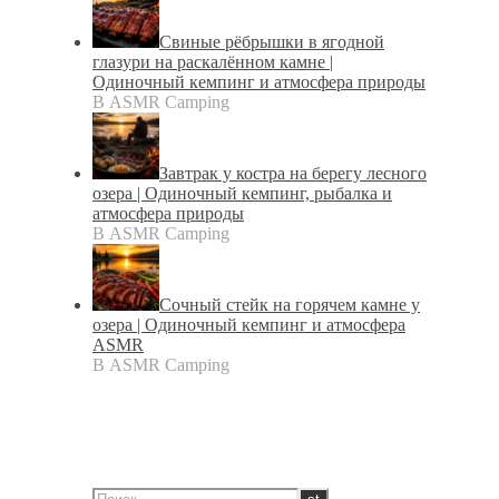
Свиные рёбрышки в ягодной
глазури на раскалённом камне |
Одиночный кемпинг и атмосфера природы
В ASMR Camping
Завтрак у костра на берегу лесного
озера | Одиночный кемпинг, рыбалка и
атмосфера природы
В ASMR Camping
Сочный стейк на горячем камне у
озера | Одиночный кемпинг и атмосфера
ASMR
В ASMR Camping