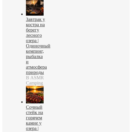
Завтрак у
костра на
берегу
лесного
озера |
Одиночный
кемпинг,
рыбалка
и
атмосфера
природы
В ASMR
Camping
Сочный
стейк на
горячем
камне у
озера |