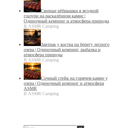
Свиные рёбрышки в ягодной
глазури на раскалённом камне |
Одиночный кемпинг и атмосфера природы
В ASMR Camping
Завтрак у костра на берегу лесного
озера | Одиночный кемпинг, рыбалка и
атмосфера природы
В ASMR Camping
Сочный стейк на горячем камне у
озера | Одиночный кемпинг и атмосфера
ASMR
В ASMR Camping