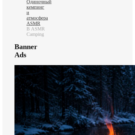
Одиночный
кемпинг
и
атмосфера
ASMR
В ASMR
Camping
Banner
Ads