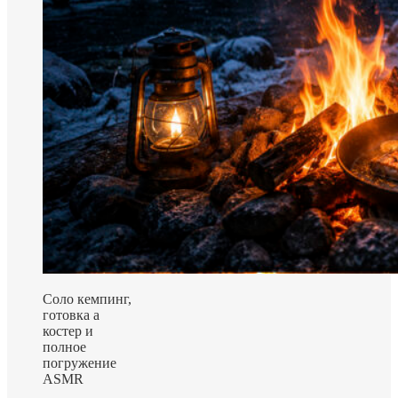
Соло кемпинг,
готовка а
костер и
полное
погружение
ASMR