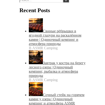
Recent Posts
Свиные рёбрышки в
ягодной глазури на раскалённом
камне | Одиночный кемпинг и
атмосфера природы
В ASMR Camping
Завтрак у костра на берегу
лесного озера | Одиночный
кемпинг, рыбалка и атмосфера
природы
В ASMR Camping
Сочный стейк на горячем
камне у озера | Одиночный
кемпинг и атмосфера ASMR