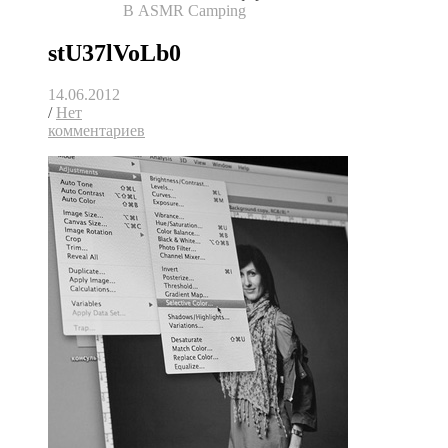
В ASMR Camping
stU37lVoLb0
14.06.2012
/
Нет
комментариев