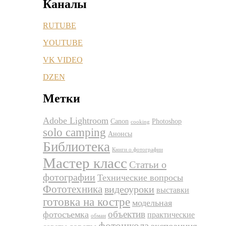
Каналы
RUTUBE
YOUTUBE
VK VIDEO
DZEN
Метки
Adobe Lightroom
Canon
Photoshop
cooking
solo camping
Анонсы
Библиотека
Книги о фотографии
Мастер класс
Статьи о
фотографии
Технические вопросы
Фототехника
видеоуроки
выставки
готовка на костре
модельная
объектив
фотосъемка
практические
обман
фотошкола