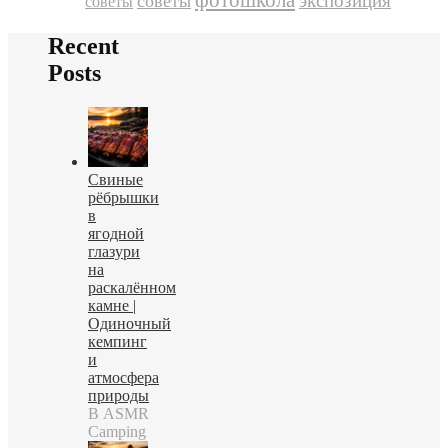
экспозиция
советы
советы
Recent
Posts
Свиные
рёбрышки
в
ягодной
глазури
на
раскалённом
камне |
Одиночный
кемпинг
и
атмосфера
природы
В ASMR
Camping