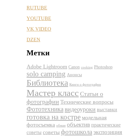
RUTUBE
YOUTUBE
VK VIDEO
DZEN
Метки
Adobe Lightroom
Canon
Photoshop
cooking
solo camping
Анонсы
Библиотека
Книги о фотографии
Мастер класс
Статьи о
фотографии
Технические вопросы
Фототехника
видеоуроки
выставки
готовка на костре
модельная
объектив
фотосъемка
практические
обман
фотошкола
экспозиция
советы
советы