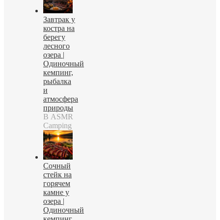
Завтрак у
костра на
берегу
лесного
озера |
Одиночный
кемпинг,
рыбалка
и
атмосфера
природы
В ASMR
Camping
Сочный
стейк на
горячем
камне у
озера |
Одиночный
кемпинг