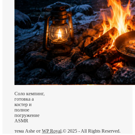
Соло кемпинг,
готовка а
костер и
полное
погружение
ASMR
тема Ashe от
WP Royal
.
© 2025 - All Rights Reserved.