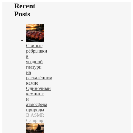
Recent
Posts
Свиные
рёбрышки
в
ягодной
глазури
на
раскалённом
камне |
Одиночный
кемпинг
и
атмосфера
природы
В ASMR
Camping