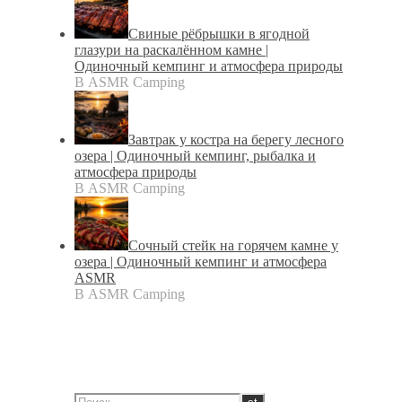
Свиные рёбрышки в ягодной
глазури на раскалённом камне |
Одиночный кемпинг и атмосфера природы
В ASMR Camping
Завтрак у костра на берегу лесного
озера | Одиночный кемпинг, рыбалка и
атмосфера природы
В ASMR Camping
Сочный стейк на горячем камне у
озера | Одиночный кемпинг и атмосфера
ASMR
В ASMR Camping