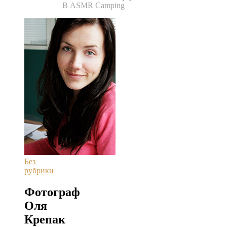
В ASMR Camping
Без
рубрики
Фотограф
Оля
Крепак