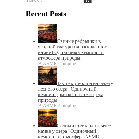
Recent Posts
Свиные рёбрышки в
ягодной глазури на раскалённом
камне | Одиночный кемпинг и
атмосфера природы
В ASMR Camping
Завтрак у костра на берегу
лесного озера | Одиночный
кемпинг, рыбалка и атмосфера
природы
В ASMR Camping
Сочный стейк на горячем
камне у озера | Одиночный
кемпинг и атмосфера ASMR