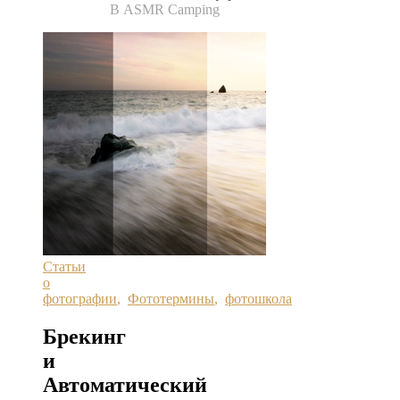
В ASMR Camping
Статьи
о
фотографии
,
Фототермины
,
фотошкола
Брекинг
и
Автоматический