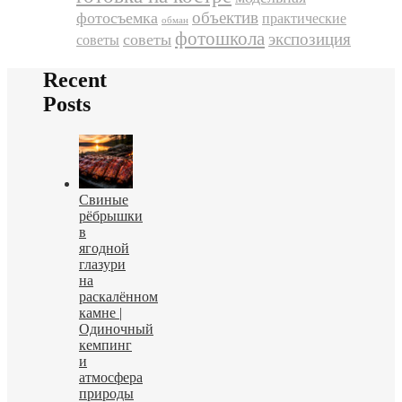
объектив
фотосъемка
практические
обман
фотошкола
экспозиция
советы
советы
Recent
Posts
Свиные
рёбрышки
в
ягодной
глазури
на
раскалённом
камне |
Одиночный
кемпинг
и
атмосфера
природы