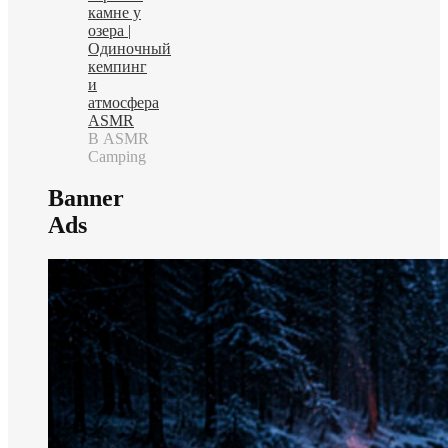
камне у
озера |
Одиночный
кемпинг
и
атмосфера
ASMR
В ASMR
Camping
Banner
Ads