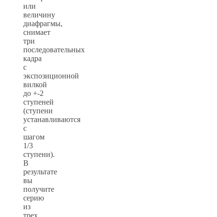
или
величину
диафрагмы,
снимает
три
последовательных
кадра
с
экспозиционной
вилкой
до +-2
ступеней
(ступени
устанавливаются
с
шагом
1/3
ступени).
В
результате
вы
получите
серию
из
трех