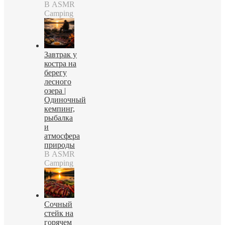
В ASMR
Camping
Завтрак у
костра на
берегу
лесного
озера |
Одиночный
кемпинг,
рыбалка
и
атмосфера
природы
В ASMR
Camping
Сочный
стейк на
горячем