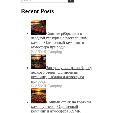
Recent Posts
Свиные рёбрышки в
ягодной глазури на раскалённом
камне | Одиночный кемпинг и
атмосфера природы
В ASMR Camping
Завтрак у костра на берегу
лесного озера | Одиночный
кемпинг, рыбалка и атмосфера
природы
В ASMR Camping
Сочный стейк на горячем
камне у озера | Одиночный
кемпинг и атмосфера ASMR