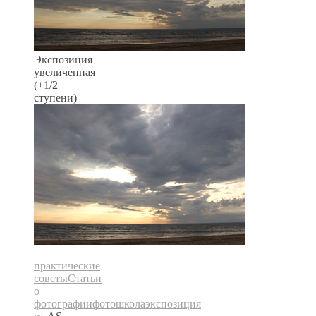
Экспозиция
увеличенная
(+1/2
ступени)
практические
советы
Статьи
о
фотографии
фотошкола
экспозиция