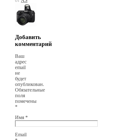
от
AS
Добавить
комментарий
Ваш
адрес
email
не
будет
опубликован.
Обязательные
поля
помечены
*
Имя
*
Email