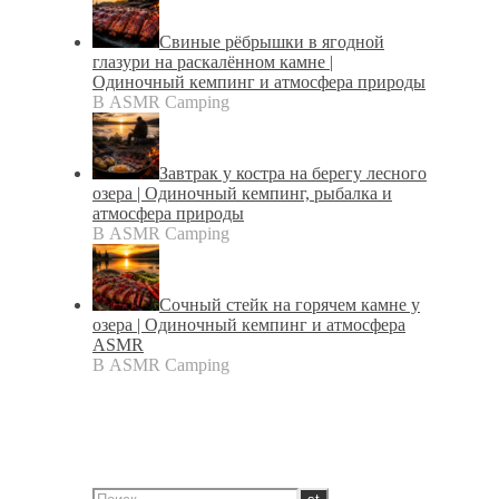
Свиные рёбрышки в ягодной
глазури на раскалённом камне |
Одиночный кемпинг и атмосфера природы
В ASMR Camping
Завтрак у костра на берегу лесного
озера | Одиночный кемпинг, рыбалка и
атмосфера природы
В ASMR Camping
Сочный стейк на горячем камне у
озера | Одиночный кемпинг и атмосфера
ASMR
В ASMR Camping