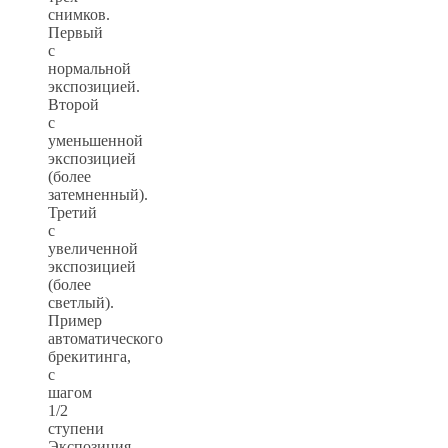
снимков.
Первый
с
нормальной
экспозицией.
Второй
с
уменьшенной
экспозицией
(более
затемненный).
Третий
с
увеличенной
экспозицией
(более
светлый).
Пример
автоматического
брекитинга,
с
шагом
1/2
ступени
Экспозиция