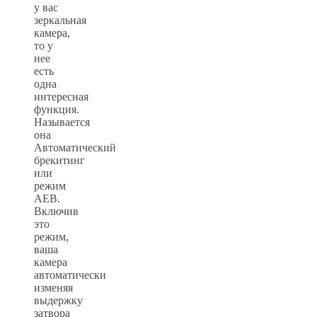
у вас
зеркальная
камера,
то у
нее
есть
одна
интересная
функция.
Называется
она
Автоматический
брекитинг
или
режим
АЕВ.
Включив
это
режим,
ваша
камера
автоматически
изменяя
выдержку
затвора