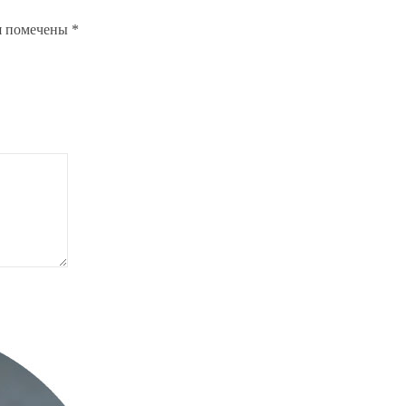
я помечены
*