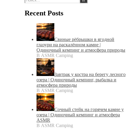
Recent Posts
Свиные рёбрышки в ягодной
глазури на раскалённом камне |
Одиночный кемпинг и атмосфера природы
В ASMR Camping
Завтрак у костра на берегу лесного
озера | Одиночный кемпинг, рыбалка и
атмосфера природы
В ASMR Camping
Сочный стейк на горячем камне у
озера | Одиночный кемпинг и атмосфера
ASMR
В ASMR Camping