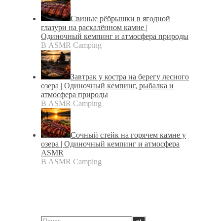
Свиные рёбрышки в ягодной
глазури на раскалённом камне |
Одиночный кемпинг и атмосфера природы
В ASMR Camping
Завтрак у костра на берегу лесного
озера | Одиночный кемпинг, рыбалка и
атмосфера природы
В ASMR Camping
Сочный стейк на горячем камне у
озера | Одиночный кемпинг и атмосфера
ASMR
В ASMR Camping