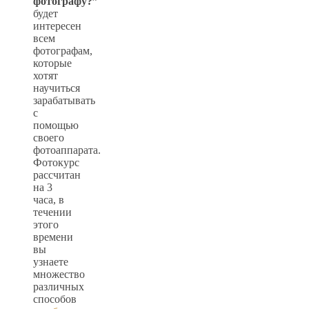
фотографу?”
будет
интересен
всем
фотографам,
которые
хотят
научиться
зарабатывать
с
помощью
своего
фотоаппарата.
Фотокурс
рассчитан
на 3
часа, в
течении
этого
времени
вы
узнаете
множество
различных
способов