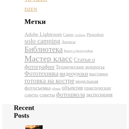
DZEN
Метки
Adobe Lightroom
Canon
Photoshop
cooking
solo camping
Анонсы
Библиотека
Книги о фотографии
Мастер класс
Статьи о
фотографии
Технические вопросы
Фототехника
видеоуроки
выставки
готовка на костре
модельная
объектив
фотосъемка
практические
обман
фотошкола
экспозиция
советы
советы
Recent
Posts