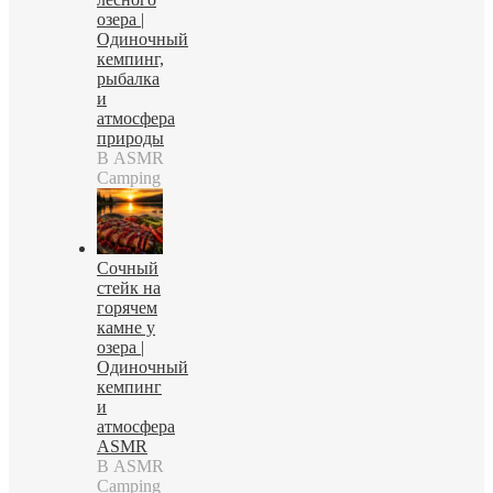
озера |
Одиночный
кемпинг,
рыбалка
и
атмосфера
природы
В ASMR
Camping
Сочный
стейк на
горячем
камне у
озера |
Одиночный
кемпинг
и
атмосфера
ASMR
В ASMR
Camping