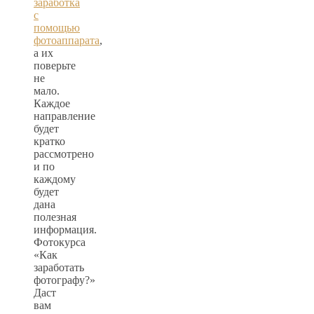
заработка
с
помощью
фотоаппарата
,
а их
поверьте
не
мало.
Каждое
направление
будет
кратко
рассмотрено
и по
каждому
будет
дана
полезная
информация.
Фотокурса
«Как
заработать
фотографу?»
Даст
вам