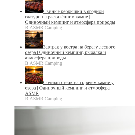
Свиные рёбрышки в ягодной
глазури на раскалённом камне |
Одиночный кемпинг и атмосфера природы
В ASMR Camping
Завтрак у костра на берегу лесного
озера | Одиночный кемпинг, рыбалка и
атмосфера природы
В ASMR Camping
Сочный стейк на горячем камне у
озера | Одиночный кемпинг и атмосфера
ASMR
В ASMR Camping